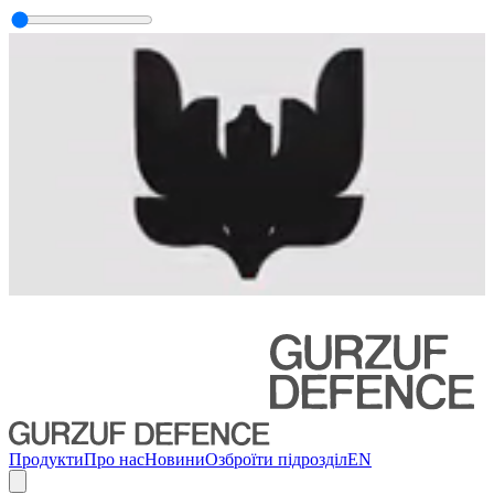
Продукти
Про нас
Новини
Озброїти підрозділ
EN