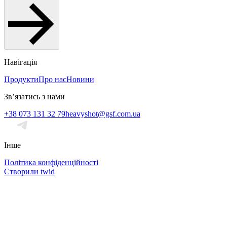
Навігація
Продукти
Про нас
Новини
Звʼязатись з нами
+38 073 131 32 79
heavyshot@gsf.com.ua
Інше
Політика конфіденційності
Створили twid