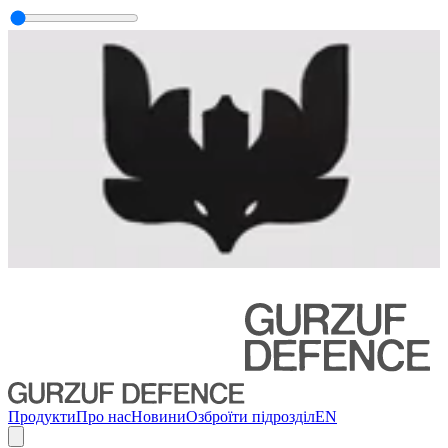
Продукти
Про нас
Новини
Озброїти підрозділ
EN